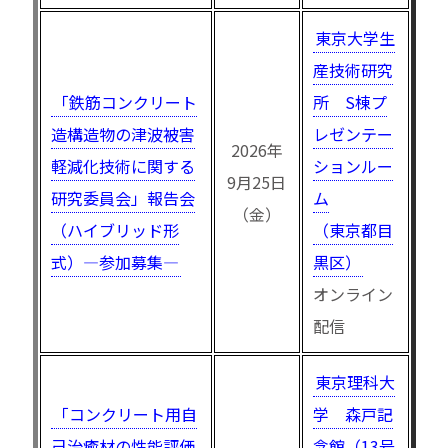
東京大学生
産技術研究
「鉄筋コンクリート
所 S棟プ
造構造物の津波被害
レゼンテー
2026年
軽減化技術に関する
ションルー
9月25日
研究委員会」報告会
ム
（金）
（ハイブリッド形
（東京都目
式）—参加募集—
黒区）
オンライン
配信
東京理科大
「コンクリート用自
学 森戸記
己治癒材の性能評価
念館（13号