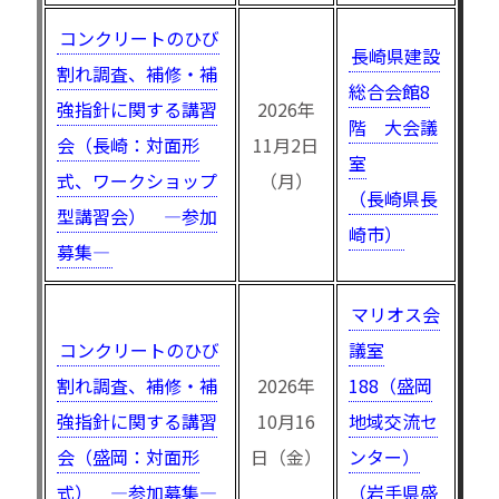
コンクリートのひび
長崎県建設
割れ調査、補修・補
総合会館8
強指針に関する講習
2026年
階 大会議
会（長崎：対面形
11月2日
室
式、ワークショップ
（月）
（長崎県長
型講習会） —参加
崎市）
募集—
マリオス会
コンクリートのひび
議室
割れ調査、補修・補
2026年
188（盛岡
強指針に関する講習
10月16
地域交流セ
会（盛岡：対面形
日（金）
ンター）
式） —参加募集—
（岩手県盛