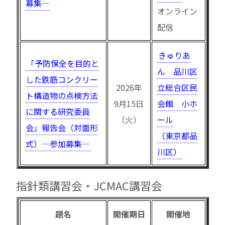
募集—
オンライン
配信
きゅりあ
「予防保全を目的と
ん 品川区
した鉄筋コンクリー
2026年
立総合区民
ト構造物の点検方法
9月15日
会館 小ホ
に関する研究委員
（火）
ール
会」報告会（対面形
（東京都品
式）—参加募集—
川区）
指針類講習会・JCMAC講習会
題名
開催期日
開催地